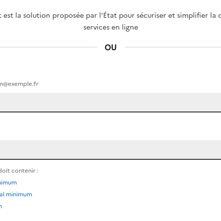
st la solution proposée par l'État pour sécuriser et simplifier la
services en ligne
OU
om@exemple.fr
oit contenir :
inimum
ial minimum
m